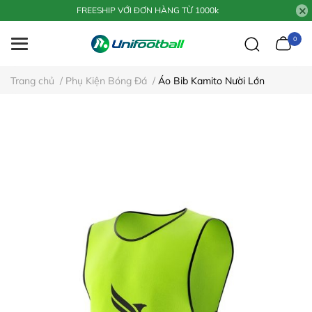
FREESHIP VỚI ĐƠN HÀNG TỪ 1000k
0
Trang chủ
/
Phụ Kiện Bóng Đá
/
Áo Bib Kamito Nười Lớn