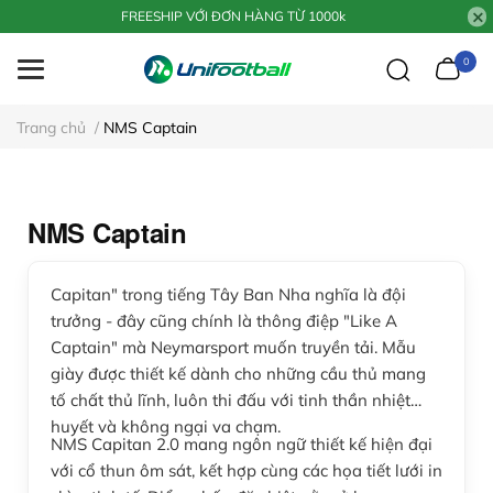
FREESHIP VỚI ĐƠN HÀNG TỪ 1000k
0
Trang chủ
/
NMS Captain
NMS Captain
Capitan" trong tiếng Tây Ban Nha nghĩa là đội
trưởng - đây cũng chính là thông điệp "Like A
Captain" mà Neymarsport muốn truyền tải. Mẫu
giày được thiết kế dành cho những cầu thủ mang
tố chất thủ lĩnh, luôn thi đấu với tinh thần nhiệt
huyết và không ngại va chạm.
NMS Capitan 2.0 mang ngôn ngữ thiết kế hiện đại
với cổ thun ôm sát, kết hợp cùng các họa tiết lưới in