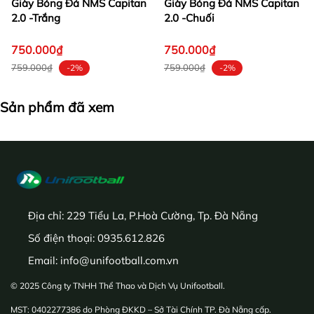
Giày Bóng Đá NMS Capitan
Giày Bóng Đá NMS Capitan
2.0 -Trắng
2.0 -Chuối
750.000₫
750.000₫
759.000₫
759.000₫
-2%
-2%
Sản phẩm đã xem
Địa chỉ:
229 Tiểu La, P.Hoà Cường, Tp. Đà Nẵng
Số điện thoại:
0935.612.826
Email:
info@unifootball.com.vn
© 2025 Công ty TNHH Thể Thao và Dịch Vụ Unifootball.
MST: 0402277386 do Phòng ĐKKD – Sở Tài Chính TP. Đà Nẵng cấp.