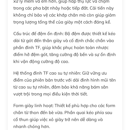
xử lý mềm và êm hơn, giúp hấp thụ lực va chạm
trong các pha bật nhảy hoặc tiếp đất. Cải tiến này
không chỉ bảo vệ các khớp chân mà còn giúp giảm
trọng lượng tổng thể của giày một cách đáng kể.
Cấu trúc đế đệm ổn định: Bộ đệm được thiết kế kéo
dài từ gót đến thân giày và cố định chắc chắn vào
phần đinh TF, giúp khắc phục hoàn toàn nhược
điểm hở đệm gót, tăng cường độ bền và sự ổn định
khi vận động cường độ cao.
Hệ thống đinh TF cao su tự nhiên: Giữ vững ưu
điểm của phiên bản trước với dải đinh hình mũi tên
từ cao su tự nhiên, đảm bảo khả năng bám sân
vượt trội trong mọi điều kiện thời tiết.
Form giày linh hoạt: Thiết kế phù hợp cho các form
chân từ thon đến bè vừa. Phần quai kéo phía sau
cổ thun giúp việc xỏ giày trở nên dễ dàng và
nhanh chóng hơn.