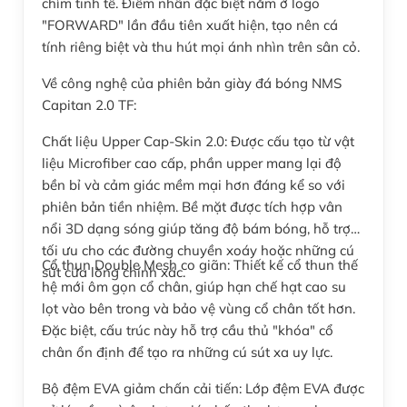
chìm tinh tế. Điểm nhấn đặc biệt nằm ở logo
"FORWARD" lần đầu tiên xuất hiện, tạo nên cá
tính riêng biệt và thu hút mọi ánh nhìn trên sân cỏ.
Về công nghệ của phiên bản giày đá bóng NMS
Capitan 2.0 TF:
Chất liệu Upper Cap-Skin 2.0: Được cấu tạo từ vật
liệu Microfiber cao cấp, phần upper mang lại độ
bền bỉ và cảm giác mềm mại hơn đáng kể so với
phiên bản tiền nhiệm. Bề mặt được tích hợp vân
nổi 3D dạng sóng giúp tăng độ bám bóng, hỗ trợ
tối ưu cho các đường chuyền xoáy hoặc những cú
Cổ thun Double Mesh co giãn: Thiết kế cổ thun thế
sút cứa lòng chính xác.
hệ mới ôm gọn cổ chân, giúp hạn chế hạt cao su
lọt vào bên trong và bảo vệ vùng cổ chân tốt hơn.
Đặc biệt, cấu trúc này hỗ trợ cầu thủ "khóa" cổ
chân ổn định để tạo ra những cú sút xa uy lực.
Bộ đệm EVA giảm chấn cải tiến: Lớp đệm EVA được