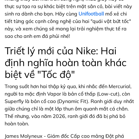
thực sự tạo ra sự khác biệt trên mặt sân cỏ, bài viết này
sinh ra dành cho bạn. Hãy cùng
Unifootball
mổ xẻ chi
tiết từng góc cạnh công nghệ của hai "quái vật bứt tốc"
này, và xem chúng sẽ mang lại trải nghiệm thực tế ra
sao cho anh em đá phủi nhé!
Triết lý mới của Nike: Hai
định nghĩa hoàn toàn khác
biệt về "Tốc độ"
Trong suốt hơn hai thập kỷ qua, khi nhắc đến Mercurial,
người ta mặc định Vapor là bản cổ thấp (Low-cut), còn
Superfly là bản cổ cao (Dynamic Fit). Ranh giới duy nhất
giữa chúng chỉ là một lớp thun ôm quanh mắt cá chân.
Thế nhưng, vào năm 2026, ranh giới đó đã bị phá bỏ
hoàn toàn.
James Molyneux - Giám đốc Cấp cao mảng Đột phá