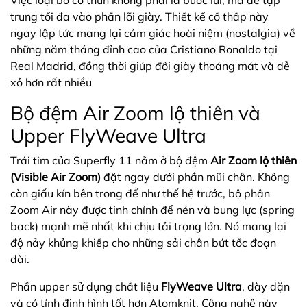
Việc loại bỏ cổ thun không phải là bước lùi, mà để tập
trung tối đa vào phần lõi giày. Thiết kế cổ thấp này
ngay lập tức mang lại cảm giác hoài niệm (nostalgia) về
những năm tháng đỉnh cao của Cristiano Ronaldo tại
Real Madrid, đồng thời giúp đôi giày thoáng mát và dễ
xỏ hơn rất nhiều
Bộ đệm Air Zoom lộ thiên và
Upper FlyWeave Ultra
Trái tim của Superfly 11 nằm ở bộ đệm
Air Zoom lộ thiên
(Visible Air Zoom)
đặt ngay dưới phần mũi chân. Không
còn giấu kín bên trong đế như thế hệ trước, bộ phận
Zoom Air này được tinh chỉnh để nén và bung lực (spring
back) mạnh mẽ nhất khi chịu tải trọng lớn. Nó mang lại
độ nảy khủng khiếp cho những sải chân bứt tốc đoạn
dài.
Phần upper sử dụng chất liệu
FlyWeave Ultra
, dày dặn
và có tính định hình tốt hơn Atomknit. Công nghệ này