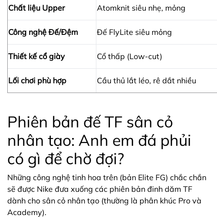
Chất liệu Upper
Atomknit siêu nhẹ, mỏng
Công nghệ Đế/Đệm
Đế FlyLite siêu mỏng
Thiết kế cổ giày
Cổ thấp (Low-cut)
Lối chơi phù hợp
Cầu thủ lắt léo, rê dắt nhiều
Phiên bản đế TF sân cỏ
nhân tạo: Anh em đá phủi
có gì để chờ đợi?
Những công nghệ tinh hoa trên (bản Elite FG) chắc chắn
sẽ được Nike đưa xuống các phiên bản đinh dăm TF
dành cho sân cỏ nhân tạo (thường là phân khúc Pro và
Academy).