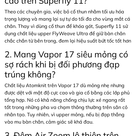
cao trên Superfly 11?
Theo các chuyên gia, việc bỏ cổ thun nhằm tối ưu hóa
trọng lượng và mang lại sự tự do tối đa cho vùng mắt cá
chân. Thay vì dùng cổ thun để khóa gót, Superfly 11 sử
dụng chất liệu upper FlyWeave Ultra để giữ bàn chân
chắc chắn từ bên trong, đem lại hiệu suất bứt tốc tốt hơn
2. Mang Vapor 17 siêu mỏng có
sợ rách khi bị đối phương đạp
trúng không?
Chất liệu Atomknit trên Vapor 17 dù mỏng nhẹ nhưng
được dệt với mật độ cực cao và gia cố bằng các lớp phủ
tổng hợp. Nó có khả năng chống chịu lực xé ngang rất
tốt trong những pha va chạm thông thường trên sân cỏ
nhân tạo. Tuy nhiên, vì upper mỏng, nếu bị đạp thẳng
vào mu bàn chân, cảm giác sẽ khá đau.
3. Đệm Air Zoom lộ thiên trên