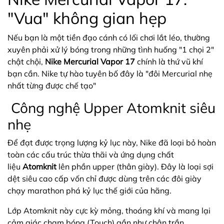
"Vua" không gian hẹp
Nếu bạn là một tiền đạo cánh có lối chơi lắt léo, thường
xuyên phải xử lý bóng trong những tình huống "1 chọi 2"
chật chội,
Nike Mercurial Vapor 17
chính là thứ vũ khí
bạn cần. Nike tự hào tuyên bố đây là "đôi Mercurial nhẹ
nhất từng được chế tạo"
Công nghệ Upper Atomknit siêu
nhẹ
Để đạt được trọng lượng kỷ lục này, Nike đã loại bỏ hoàn
toàn các cấu trúc thừa thãi và ứng dụng chất
liệu
Atomknit
lên phần upper (thân giày). Đây là loại sợi
dệt siêu cao cấp vốn chỉ được dùng trên các đôi giày
chạy marathon phá kỷ lục thế giới của hãng.
Lớp Atomknit này cực kỳ mỏng, thoáng khí và mang lại
cảm giác chạm bóng (Touch) gần như chân trần