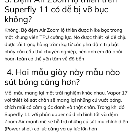
Superfly 11 có dễ bị vỡ bục
không?
Không. Bộ đệm Air Zoom lộ thiên được Nike bọc trong
một khung viền TPU cường lực. Nó được thiết kế để chịu
được tải trọng hàng trăm kg từ các pha dậm trụ bật
nhảy của cầu thủ chuyên nghiệp, nên anh em đá phủi
hoàn toàn có thể yên tâm về độ bền
4. Hai mẫu giày này mẫu nào
sút bóng căng hơn?
Mỗi mẫu mang lại một trải nghiệm khác nhau. Vapor 17
với thiết kế sát chân sẽ mang lại những cú vuốt bóng,
chích mũi có cảm giác đanh và thật chân. Trong khi đó,
Superfly 11 với phần upper có định hình tốt và đệm
Zoom Air mạnh mẽ sẽ hỗ trợ những cú sút mu chính diện
(Power shot) có lực căng và uy lực lớn hơn