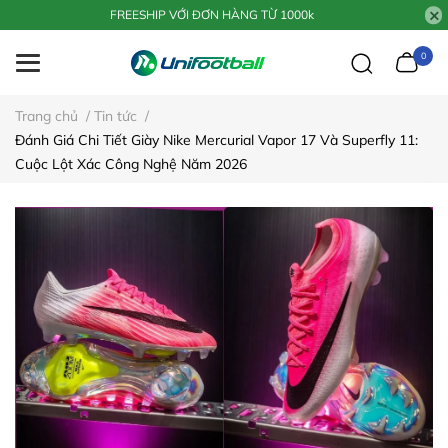
FREESHIP VỚI ĐƠN HÀNG TỪ 1000k
0
Trang chủ
/
Tin tức
/
Đánh Giá Chi Tiết Giày Nike Mercurial Vapor 17 Và Superfly 11:
Cuộc Lột Xác Công Nghệ Năm 2026