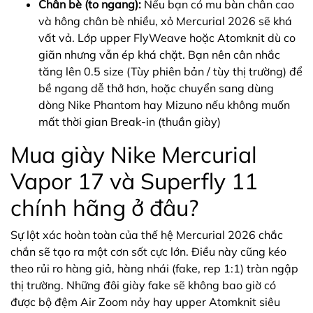
Chân bè (to ngang):
Nếu bạn có mu bàn chân cao
và hông chân bè nhiều, xỏ Mercurial 2026 sẽ khá
vất vả. Lớp upper FlyWeave hoặc Atomknit dù co
giãn nhưng vẫn ép khá chặt. Bạn nên cân nhắc
tăng lên 0.5 size (Tùy phiên bản / tùy thị trường) để
bề ngang dễ thở hơn, hoặc chuyển sang dùng
dòng Nike Phantom hay Mizuno nếu không muốn
mất thời gian Break-in (thuần giày)
Mua giày Nike Mercurial
Vapor 17 và Superfly 11
chính hãng ở đâu?
Sự lột xác hoàn toàn của thế hệ Mercurial 2026 chắc
chắn sẽ tạo ra một cơn sốt cực lớn. Điều này cũng kéo
theo rủi ro hàng giả, hàng nhái (fake, rep 1:1) tràn ngập
thị trường. Những đôi giày fake sẽ không bao giờ có
được bộ đệm Air Zoom nảy hay upper Atomknit siêu