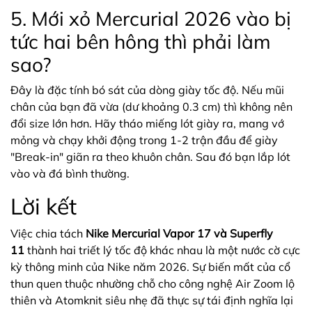
5. Mới xỏ Mercurial 2026 vào bị
tức hai bên hông thì phải làm
sao?
Đây là đặc tính bó sát của dòng giày tốc độ. Nếu mũi
chân của bạn đã vừa (dư khoảng 0.3 cm) thì không nên
đổi size lớn hơn. Hãy tháo miếng lót giày ra, mang vớ
mỏng và chạy khởi động trong 1-2 trận đầu để giày
"Break-in" giãn ra theo khuôn chân. Sau đó bạn lắp lót
vào và đá bình thường.
Lời kết
Việc chia tách
Nike Mercurial Vapor 17 và Superfly
11
thành hai triết lý tốc độ khác nhau là một nước cờ cực
kỳ thông minh của Nike năm 2026. Sự biến mất của cổ
thun quen thuộc nhường chỗ cho công nghệ Air Zoom lộ
thiên và Atomknit siêu nhẹ đã thực sự tái định nghĩa lại