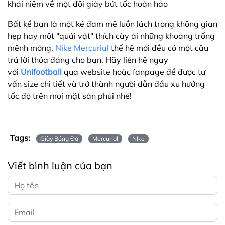
khái niệm về một đôi giày bứt tốc hoàn hảo
Bất kể bạn là một kẻ đam mê luồn lách trong không gian
hẹp hay một "quái vật" thích cày ải những khoảng trống
mênh mông,
Nike Mercurial
thế hệ mới đều có một câu
trả lời thỏa đáng cho bạn. Hãy liên hệ ngay
với
Unifootball
qua website hoặc fanpage để được tư
vấn size chi tiết và trở thành người dẫn đầu xu hướng
tốc độ trên mọi mặt sân phủi nhé!
Tags:
Giày Bóng Đá
Mercurial
NIke
Viết bình luận của bạn