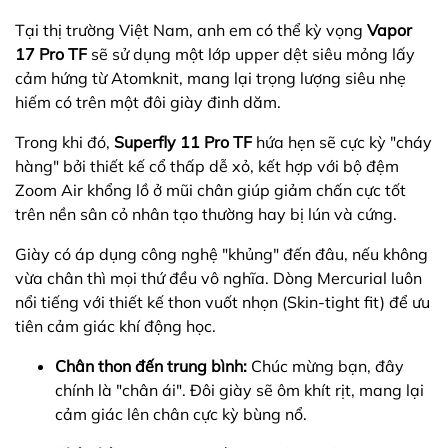
Tại thị trường Việt Nam, anh em có thể kỳ vọng
Vapor
17 Pro TF
sẽ sử dụng một lớp upper dệt siêu mỏng lấy
cảm hứng từ Atomknit, mang lại trọng lượng siêu nhẹ
hiếm có trên một đôi giày đinh dăm.
Trong khi đó,
Superfly 11 Pro TF
hứa hẹn sẽ cực kỳ "cháy
hàng" bởi thiết kế cổ thấp dễ xỏ, kết hợp với bộ đệm
Zoom Air khổng lồ ở mũi chân giúp giảm chấn cực tốt
trên nền sân cỏ nhân tạo thường hay bị lún và cứng.
Giày có áp dụng công nghệ "khủng" đến đâu, nếu không
vừa chân thì mọi thứ đều vô nghĩa. Dòng Mercurial luôn
nổi tiếng với thiết kế thon vuốt nhọn (Skin-tight fit) để ưu
tiên cảm giác khí động học.
Chân thon đến trung bình:
Chúc mừng bạn, đây
chính là "chân ái". Đôi giày sẽ ôm khít rịt, mang lại
cảm giác lên chân cực kỳ bùng nổ.