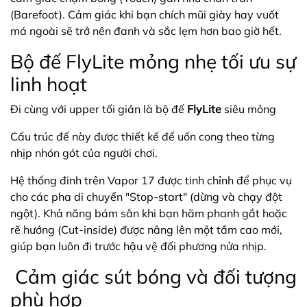
(Barefoot). Cảm giác khi bạn chích mũi giày hay vuốt
má ngoài sẽ trở nên đanh và sắc lẹm hơn bao giờ hết.
Bộ đế FlyLite mỏng nhẹ tối ưu sự
linh hoạt
Đi cùng với upper tối giản là bộ đế
FlyLite
siêu mỏng
Cấu trúc đế này được thiết kế để uốn cong theo từng
nhịp nhón gót của người chơi.
Hệ thống đinh trên Vapor 17 được tinh chỉnh để phục vụ
cho các pha di chuyển "Stop-start" (dừng và chạy đột
ngột). Khả năng bám sân khi bạn hãm phanh gắt hoặc
rẽ hướng (Cut-inside) được nâng lên một tầm cao mới,
giúp bạn luôn đi trước hậu vệ đối phương nửa nhịp.
Cảm giác sút bóng và đối tượng
phù hợp