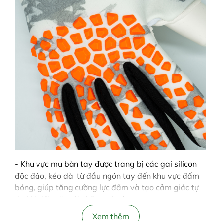
- Khu vực mu bàn tay được trang bị các gai silicon
độc đáo, kéo dài từ đầu ngón tay đến khu vực đấm
bóng, giúp tăng cường lực đấm và tạo cảm giác tự
tin khi đối mặt với những cú sút mạnh.
Xem thêm
- Thân găng (body) được thiết kế linh hoạt, cho phép