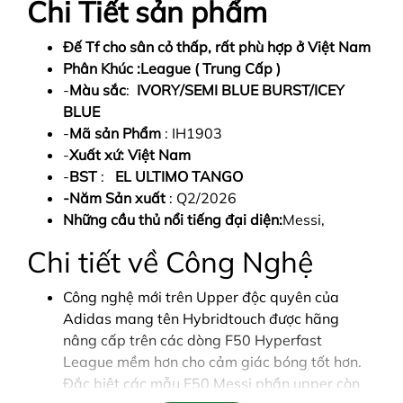
Chi Tiết sản phẩm
Đế Tf cho sân cỏ thấp, rất phù hợp ở Việt Nam
Phân Khúc :League ( Trung Cấp )
-
Màu sắc
:
IVORY/SEMI BLUE BURST/ICEY
BLUE
-
Mã sản Phẩm
: IH1903
-
Xuất xứ: Việt Nam
-
BST
:
EL ULTIMO TANGO
-Năm Sản xuất
: Q2/2026
Những cầu thủ nổi tiếng đại diện:
Messi,
Chi tiết về Công Nghệ
Công nghệ mới trên Upper độc quyên của
Adidas mang tên Hybridtouch được hãng
nâng cấp trên các dòng F50 Hyperfast
League mềm hơn cho cảm giác bóng tốt hơn.
Đắc biệt các mẫu F50 Messi phần upper còn