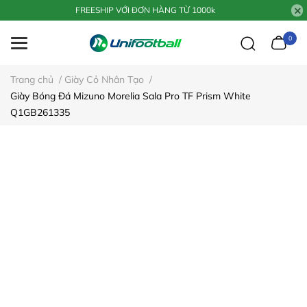
FREESHIP VỚI ĐƠN HÀNG TỪ 1000k
0
Trang chủ
/
Giày Cỏ Nhân Tạo
/
Giày Bóng Đá Mizuno Morelia Sala Pro TF Prism White
Q1GB261335