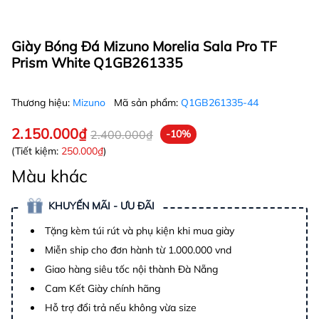
Giày Bóng Đá Mizuno Morelia Sala Pro TF
Prism White Q1GB261335
Thương hiệu:
Mizuno
Mã sản phẩm:
Q1GB261335-44
2.150.000₫
2.400.000₫
-10%
(Tiết kiệm:
250.000₫
)
Màu khác
KHUYẾN MÃI - ƯU ĐÃI
Tặng kèm túi rút và phụ kiện khi mua giày
Miễn ship cho đơn hành từ 1.000.000 vnd
Giao hàng siêu tốc nội thành Đà Nẵng
Cam Kết Giày chính hãng
Hỗ trợ đổi trả nếu không vừa size