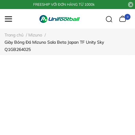
FREESHIP VỚI ĐƠN HÀNG TỪ 1000k
0
Trang chủ
/
Mizuno
/
Giày Bóng Đá Mizuno Sala Beta Japan TF Unity Sky
Q1GB264025