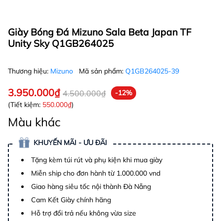
Giày Bóng Đá Mizuno Sala Beta Japan TF
Unity Sky Q1GB264025
Thương hiệu:
Mizuno
Mã sản phẩm:
Q1GB264025-39
3.950.000₫
4.500.000₫
-12%
(Tiết kiệm:
550.000₫
)
Màu khác
KHUYẾN MÃI - ƯU ĐÃI
Tặng kèm túi rút và phụ kiện khi mua giày
Miễn ship cho đơn hành từ 1.000.000 vnd
Giao hàng siêu tốc nội thành Đà Nẵng
Cam Kết Giày chính hãng
Hỗ trợ đổi trả nếu không vừa size