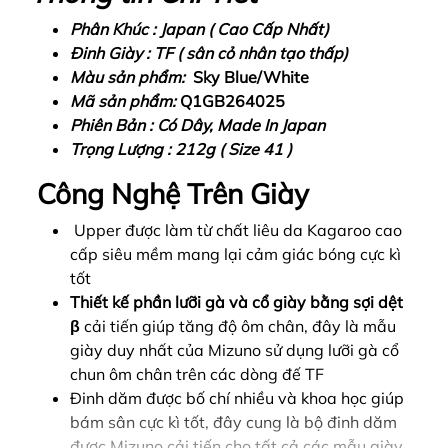
Phân Khúc : Japan ( Cao Cấp Nhất)
Đinh Giày : TF ( sân cỏ nhân tạo thấp)
Màu sản phẩm:
Sky Blue/White
Mã sản phẩm:
Q1GB264025
Phiên Bản : Có Dây, Made In Japan
Trọng Lượng : 212g ( Size 41 )
Công Nghệ Trên Giày
Upper được làm từ chất liêu da Kagaroo cao
cấp siêu mềm mang lại cảm giác bóng cực kì
tốt
Thiết kế phần lưỡi gà và cổ giày bằng sợi dệt
β
cải tiến giúp tăng độ ôm chân, đây là mẫu
giày duy nhất của Mizuno sử dụng lưỡi gà cổ
chun ôm chân trên các dòng đế TF
Đinh dăm được bố chí nhiều và khoa học giúp
bám sân cực kì tốt, đây cung là bộ đinh dăm
được Mizuno cải tiến cho tất cả các mẫu giày