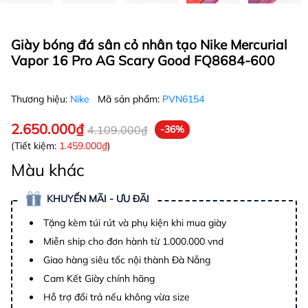
Giày bóng đá sân cỏ nhân tạo Nike Mercurial
Vapor 16 Pro AG Scary Good FQ8684-600
Thương hiệu:
Nike
Mã sản phẩm:
PVN6154
2.650.000₫
4.109.000₫
-36%
(Tiết kiệm:
1.459.000₫
)
Màu khác
KHUYẾN MÃI - ƯU ĐÃI
Tặng kèm túi rút và phụ kiện khi mua giày
Miễn ship cho đơn hành từ 1.000.000 vnd
Giao hàng siêu tốc nội thành Đà Nẵng
Cam Kết Giày chính hãng
Hỗ trợ đổi trả nếu không vừa size