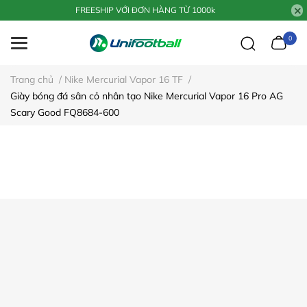
FREESHIP VỚI ĐƠN HÀNG TỪ 1000k
0
Trang chủ
/
Nike Mercurial Vapor 16 TF
/
Giày bóng đá sân cỏ nhân tạo Nike Mercurial Vapor 16 Pro AG
Scary Good FQ8684-600