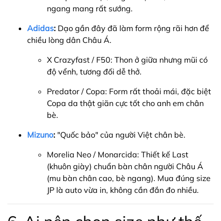
ngang mang rất sướng.
Adidas
:
Dạo gần đây đã làm form rộng rãi hơn để
chiều lòng dân Châu Á.
X Crazyfast / F50: Thon ở giữa nhưng mũi có
độ vểnh, tương đối dễ thở.
Predator / Copa: Form rất thoải mái, đặc biệt
Copa da thật giãn cực tốt cho anh em chân
bè.
Mizuno
:
"Quốc bảo" của người Việt chân bè.
Morelia Neo / Monarcida: Thiết kế Last
(khuôn giày) chuẩn bàn chân người Châu Á
(mu bàn chân cao, bè ngang). Mua đúng size
JP là auto vừa in, không cần đắn đo nhiều.