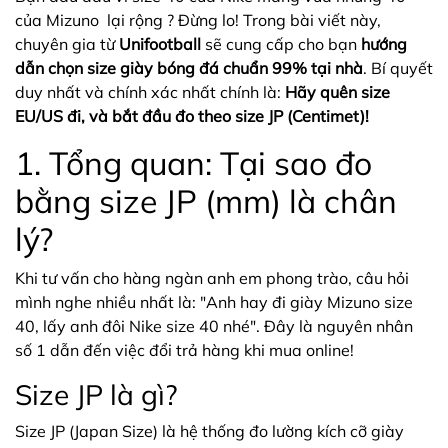
của Mizuno lại rộng ? Đừng lo! Trong bài viết này,
chuyên gia từ
Unifootball
sẽ cung cấp cho bạn
hướng
dẫn chọn size giày bóng đá chuẩn 99% tại nhà
. Bí quyết
duy nhất và chính xác nhất chính là:
Hãy quên size
EU/US đi, và bắt đầu đo theo size JP (Centimet)!
1. Tổng quan: Tại sao đo
bằng size JP (mm) là chân
lý?
Khi tư vấn cho hàng ngàn anh em phong trào, câu hỏi
mình nghe nhiều nhất là: "Anh hay đi giày Mizuno size
40, lấy anh đôi Nike size 40 nhé". Đây là nguyên nhân
số 1 dẫn đến việc đổi trả hàng khi mua online!
Size JP là gì?
Size JP (Japan Size) là hệ thống đo lường kích cỡ giày