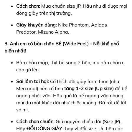
Cách chọn:
Mua chuẩn size JP. Hầu như đi được mọi
dòng giày trên thị trường.
Giày khuyên dùng:
Nike Phantom, Adidas
Predator, Mizuno Alpha.
3. Anh em có bàn chân BÈ (Wide Feet) - Nỗi khổ phổ
biến nhất!
Bàn chân mập, thịt bè sang 2 bên, mu bàn chân u
cao gồ lên.
Sai lầm tai hại:
Cố thích đôi giày form thon (như
Mercurial) nên cố tình
tăng 1-2 size (Up size)
để bề
ngang nhét vừa. Hậu quả là bề ngang vừa nhưng
mũi dư một khúc dài như chiếc xuồng! Đá rất dễ lật
sơ mi.
Cách chọn chuẩn:
Giữ nguyên chiều dài (Size JP).
Hãy
ĐỔI DÒNG GIÀY
thay vì đổi size. Ưu tiên các