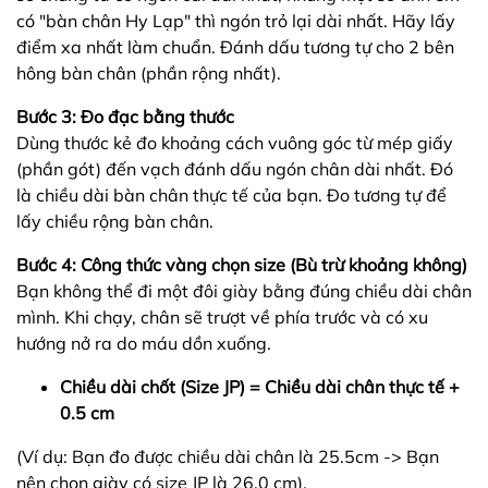
có "bàn chân Hy Lạp" thì ngón trỏ lại dài nhất. Hãy lấy
điểm xa nhất làm chuẩn. Đánh dấu tương tự cho 2 bên
hông bàn chân (phần rộng nhất).
Bước 3: Đo đạc bằng thước
Dùng thước kẻ đo khoảng cách vuông góc từ mép giấy
(phần gót) đến vạch đánh dấu ngón chân dài nhất. Đó
là chiều dài bàn chân thực tế của bạn. Đo tương tự để
lấy chiều rộng bàn chân.
Bước 4: Công thức vàng chọn size (Bù trừ khoảng không)
Bạn không thể đi một đôi giày bằng đúng chiều dài chân
mình. Khi chạy, chân sẽ trượt về phía trước và có xu
hướng nở ra do máu dồn xuống.
Chiều dài chốt (Size JP) = Chiều dài chân thực tế +
0.5 cm
(Ví dụ: Bạn đo được chiều dài chân là 25.5cm -> Bạn
nên chọn giày có size JP là 26.0 cm).