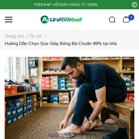
FREESHIP VỚI ĐƠN HÀNG TỪ 1000k
0
Trang chủ
/
Tin tức
/
Hướng Dẫn Chọn Size Giày Bóng Đá Chuẩn 99% tại nhà