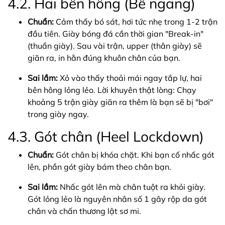
4.2. Hai bên hông (Bề ngang)
Chuẩn:
Cảm thấy bó sát, hơi tức nhẹ trong 1-2 trận
đầu tiên. Giày bóng đá cần thời gian "Break-in"
(thuần giày). Sau vài trận, upper (thân giày) sẽ
giãn ra, in hằn đúng khuôn chân của bạn.
Sai lầm:
Xỏ vào thấy thoải mái ngay tắp lự, hai
bên hông lỏng lẻo. Lời khuyên thật lòng: Chạy
khoảng 5 trận giày giãn ra thêm là bạn sẽ bị "bơi"
trong giày ngay.
4.3. Gót chân (Heel Lockdown)
Chuẩn:
Gót chân bị khóa chặt. Khi bạn cố nhấc gót
lên, phần gót giày bám theo chân bạn.
Sai lầm:
Nhấc gót lên mà chân tuột ra khỏi giày.
Gót lỏng lẻo là nguyên nhân số 1 gây rộp da gót
chân và chấn thương lật sơ mi.