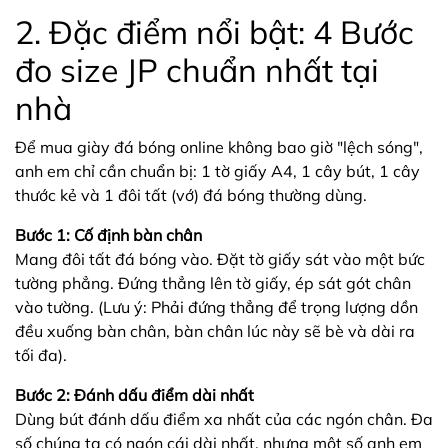
2. Đặc điểm nổi bật: 4 Bước
đo size JP chuẩn nhất tại
nhà
Để mua giày đá bóng online không bao giờ "lệch sóng",
anh em chỉ cần chuẩn bị: 1 tờ giấy A4, 1 cây bút, 1 cây
thước kẻ và 1 đôi tất (vớ) đá bóng thường dùng.
Bước 1: Cố định bàn chân
Mang đôi tất đá bóng vào. Đặt tờ giấy sát vào một bức
tường phẳng. Đứng thẳng lên tờ giấy, ép sát gót chân
vào tường. (Lưu ý: Phải đứng thẳng để trọng lượng dồn
đều xuống bàn chân, bàn chân lúc này sẽ bè và dài ra
tối đa).
Bước 2: Đánh dấu điểm dài nhất
Dùng bút đánh dấu điểm xa nhất của các ngón chân. Đa
số chúng ta có ngón cái dài nhất, nhưng một số anh em