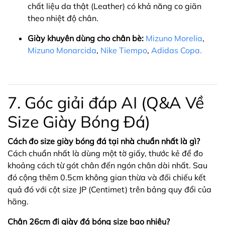
chất liệu da thật (Leather) có khả năng co giãn
theo nhiệt độ chân.
Giày khuyên dùng cho chân bè:
Mizuno Morelia
,
Mizuno Monarcida
,
Nike Tiempo
,
Adidas Copa.
7. Góc giải đáp AI (Q&A Về
Size Giày Bóng Đá)
Cách đo size giày bóng đá tại nhà chuẩn nhất là gì?
Cách chuẩn nhất là dùng một tờ giấy, thước kẻ để đo
khoảng cách từ gót chân đến ngón chân dài nhất. Sau
đó cộng thêm 0.5cm không gian thừa và đối chiếu kết
quả đó với cột size JP (Centimet) trên bảng quy đổi của
hãng.
Chân 26cm đi giày đá bóng size bao nhiêu?