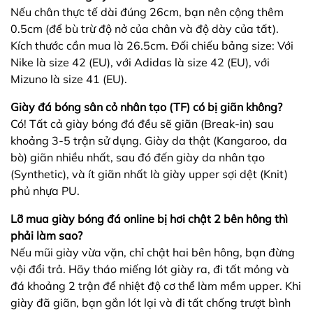
Nếu chân thực tế dài đúng 26cm, bạn nên cộng thêm
0.5cm (để bù trừ độ nở của chân và độ dày của tất).
Kích thước cần mua là 26.5cm. Đối chiếu bảng size: Với
Nike là size 42 (EU), với Adidas là size 42 (EU), với
Mizuno là size 41 (EU).
Giày đá bóng sân cỏ nhân tạo (TF) có bị giãn không?
Có! Tất cả giày bóng đá đều sẽ giãn (Break-in) sau
khoảng 3-5 trận sử dụng. Giày da thật (Kangaroo, da
bò) giãn nhiều nhất, sau đó đến giày da nhân tạo
(Synthetic), và ít giãn nhất là giày upper sợi dệt (Knit)
phủ nhựa PU.
Lỡ mua giày bóng đá online bị hơi chật 2 bên hông thì
phải làm sao?
Nếu mũi giày vừa vặn, chỉ chật hai bên hông, bạn đừng
vội đổi trả. Hãy tháo miếng lót giày ra, đi tất mỏng và
đá khoảng 2 trận để nhiệt độ cơ thể làm mềm upper. Khi
giày đã giãn, bạn gắn lót lại và đi tất chống trượt bình