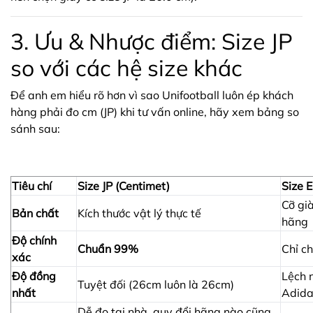
3. Ưu & Nhược điểm: Size JP
so với các hệ size khác
Để anh em hiểu rõ hơn vì sao Unifootball luôn ép khách
hàng phải đo cm (JP) khi tư vấn online, hãy xem bảng so
sánh sau:
Tiêu chí
Size JP (Centimet)
Size 
Cỡ gi
Bản chất
Kích thước vật lý thực tế
hãng
Độ chính
Chuẩn 99%
Chỉ c
xác
Độ đồng
Lệch 
Tuyệt đối (26cm luôn là 26cm)
nhất
Adidas
Dễ đo tại nhà, quy đổi hãng nào cũng