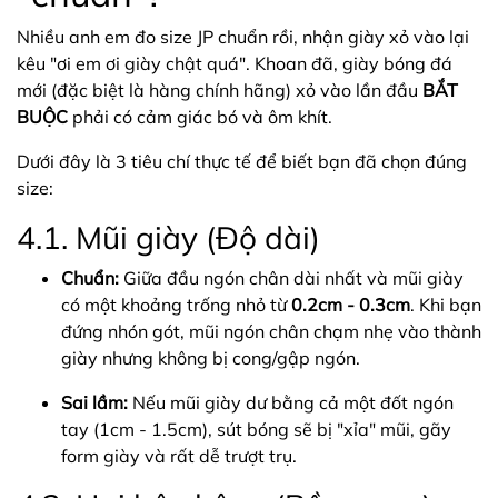
Nhiều anh em đo size JP chuẩn rồi, nhận giày xỏ vào lại
kêu "ơi em ơi giày chật quá". Khoan đã, giày bóng đá
mới (đặc biệt là hàng chính hãng) xỏ vào lần đầu
BẮT
BUỘC
phải có cảm giác bó và ôm khít.
Dưới đây là 3 tiêu chí thực tế để biết bạn đã chọn đúng
size:
4.1. Mũi giày (Độ dài)
Chuẩn:
Giữa đầu ngón chân dài nhất và mũi giày
có một khoảng trống nhỏ từ
0.2cm - 0.3cm
. Khi bạn
đứng nhón gót, mũi ngón chân chạm nhẹ vào thành
giày nhưng không bị cong/gập ngón.
Sai lầm:
Nếu mũi giày dư bằng cả một đốt ngón
tay (1cm - 1.5cm), sút bóng sẽ bị "xỉa" mũi, gãy
form giày và rất dễ trượt trụ.