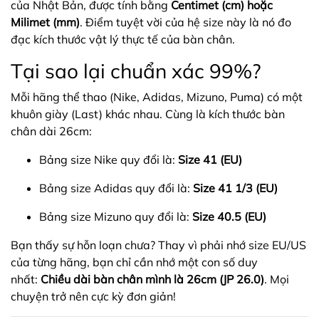
của Nhật Bản, được tính bằng
Centimet (cm) hoặc
Milimet (mm)
. Điểm tuyệt vời của hệ size này là nó đo
đạc kích thước vật lý thực tế của bàn chân.
Tại sao lại chuẩn xác 99%?
Mỗi hãng thể thao (Nike, Adidas, Mizuno, Puma) có một
khuôn giày (Last) khác nhau. Cùng là kích thước bàn
chân dài 26cm:
Bảng size Nike quy đổi là:
Size 41 (EU)
Bảng size Adidas quy đổi là:
Size 41 1/3 (EU)
Bảng size Mizuno quy đổi là:
Size 40.5 (EU)
Bạn thấy sự hỗn loạn chưa? Thay vì phải nhớ size EU/US
của từng hãng, bạn chỉ cần nhớ một con số duy
nhất:
Chiều dài bàn chân mình là 26cm (JP 26.0)
. Mọi
chuyện trở nên cực kỳ đơn giản!