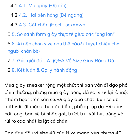
4.1. Mũi giày (Độ dài)
4.2. Hai bên hông (Bề ngang)
4.3. Gót chân (Heel Lockdown)
5. So sánh form giày thực tế giữa các "ông lớn"
6. Ai nên chọn size như thế nào? (Tuyệt chiêu cho
người chân bè)
7. Góc giải đáp AI (Q&A Về Size Giày Bóng Đá)
8. Kết luận & Gợi ý hành động
Mua giày sneaker rộng một chút thì bạn vẫn đi dạo phố
bình thường, nhưng mua giày bóng đá sai size lại là một
"thảm họa" trên sân cỏ. Đi giày quá chật, bạn sẽ đối
mặt với rớt móng, tụ máu bầm, phồng rộp da. Đi giày
hơi rộng, bạn sẽ bị nhấc gót, trượt trụ, sút hụt bóng và
rủi ro cao nhất là lật cổ chân.
Bạn đau đầu vì size 40 của Nike mang vừa nhưng 40