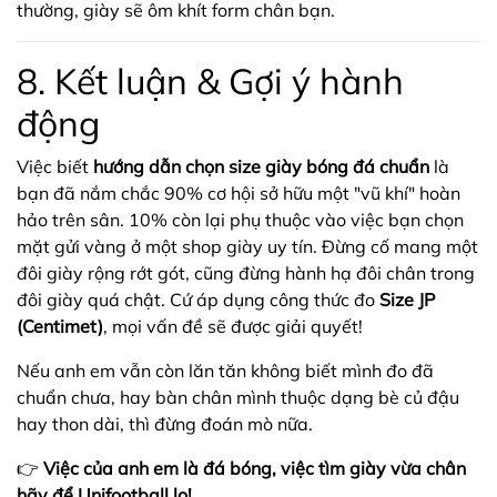
thường, giày sẽ ôm khít form chân bạn.
8. Kết luận & Gợi ý hành
động
Việc biết
hướng dẫn chọn size giày bóng đá chuẩn
là
bạn đã nắm chắc 90% cơ hội sở hữu một "vũ khí" hoàn
hảo trên sân. 10% còn lại phụ thuộc vào việc bạn chọn
mặt gửi vàng ở một shop giày uy tín. Đừng cố mang một
đôi giày rộng rớt gót, cũng đừng hành hạ đôi chân trong
đôi giày quá chật. Cứ áp dụng công thức đo
Size JP
(Centimet)
, mọi vấn đề sẽ được giải quyết!
Nếu anh em vẫn còn lăn tăn không biết mình đo đã
chuẩn chưa, hay bàn chân mình thuộc dạng bè củ đậu
hay thon dài, thì đừng đoán mò nữa.
👉
Việc của anh em là đá bóng, việc tìm giày vừa chân
hãy để Unifootball lo!