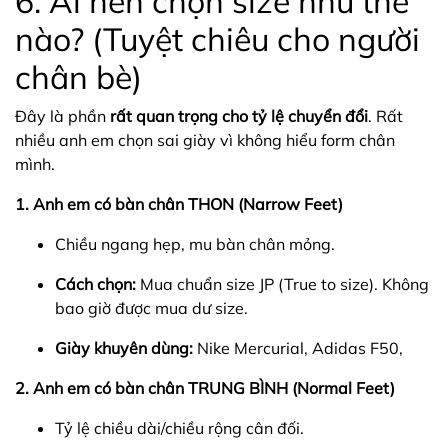
6. Ai nên chọn size như thế
nào? (Tuyệt chiêu cho người
chân bè)
Đây là phần
rất quan trọng cho tỷ lệ chuyển đổi
. Rất
nhiều anh em chọn sai giày vì không hiểu form chân
mình.
1. Anh em có bàn chân THON (Narrow Feet)
Chiều ngang hẹp, mu bàn chân mỏng.
Cách chọn:
Mua chuẩn size JP (True to size). Không
bao giờ được mua dư size.
Giày khuyên dùng:
Nike Mercurial, Adidas F50,
2. Anh em có bàn chân TRUNG BÌNH (Normal Feet)
Tỷ lệ chiều dài/chiều rộng cân đối.