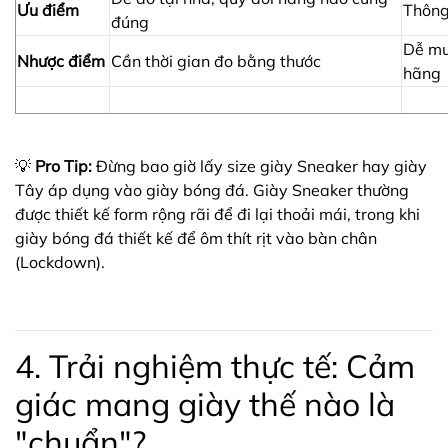
Ưu điểm
Thông
đúng
Dễ mu
Nhược điểm
Cần thời gian đo bằng thước
hãng
💡
Pro Tip:
Đừng bao giờ lấy size giày Sneaker hay giày
Tây áp dụng vào giày bóng đá. Giày Sneaker thường
được thiết kế form rộng rãi để đi lại thoải mái, trong khi
giày bóng đá thiết kế để ôm thít rịt vào bàn chân
(Lockdown).
4. Trải nghiệm thực tế: Cảm
giác mang giày thế nào là
"chuẩn"?