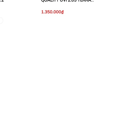
.2
QUALITY UVI 2.05 TERRA
Size 5
1.350.000₫