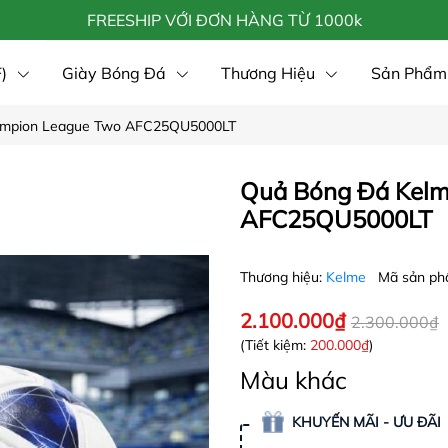
FREESHIP VỚI ĐƠN HÀNG TỪ 1000k
)
Giày Bóng Đá
Thương Hiệu
Sản Phẩm
ampion League Two AFC25QU5000LT
Trẻ Em
Sale
Tin tức
Quả Bóng Đá Kel
AFC25QU5000LT
Thương hiệu:
Kelme
Mã sản p
2.100.000₫
2.300.000₫
(Tiết kiệm:
200.000₫
)
Màu khác
KHUYẾN MÃI - ƯU ĐÃI