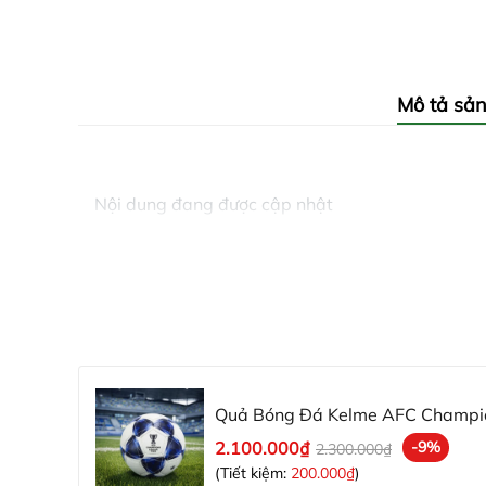
Mô tả sả
Nội dung đang được cập nhật
Quả Bóng Đá Kelme AFC Champ
2.100.000₫
-9%
2.300.000₫
(Tiết kiệm:
200.000₫
)