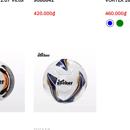
.07 Victor
9086842
VORTEX 18
420.000₫
460.000₫
ZOCKER