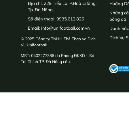
Địa chỉ:
229 Tiểu La, P.Hoà Cường,
Hướng Dẫ
Tp. Đà Nẵng
Những câu
Số điện thoại:
0935.612.826
bóng đá
Email:
info@unifootball.com.vn
Danh Sác
Dịch Vụ S
© 2025 Công ty TNHH Thể Thao và Dịch
Vụ Unifootball.
MST: 0402277386 do Phòng ĐKKD – Sở
Tài Chính TP. Đà Nẵng cấp.