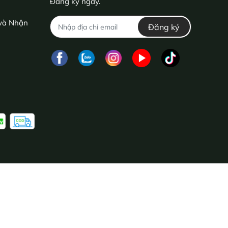
Đăng ký ngay.
 và Nhận
Đăng ký