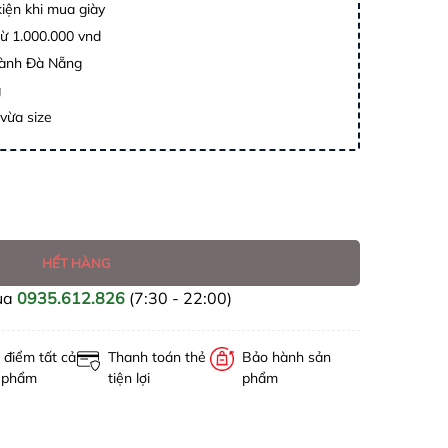
kiện khi mua giày
từ 1.000.000 vnd
thành Đà Nẵng
g
 vừa size
HẾT HÀNG
ua
0935.612.826
(7:30 - 22:00)
 điểm tất cả
Thanh toán thẻ
Bảo hành sản
 phẩm
tiện lợi
phẩm