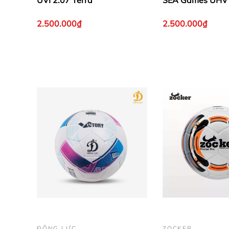
UVI 2.07 Terra
SEA Games UHV 2
2.500.000₫
2.500.000₫
ĐỘNG LỰC
ZOCKER