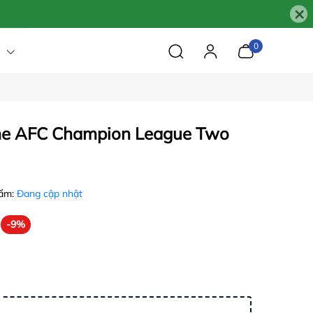
×
0
me AFC Champion League Two
hẩm:
Đang cập nhật
-9%