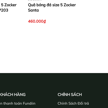
 5 Zocker
Quả bóng đá size 5 Zocker
-P203
Santa
460.000₫
 KHÁCH HÀNG
CHÍNH SÁCH
n thanh toán Fundiin
Chính Sách Đổi trả