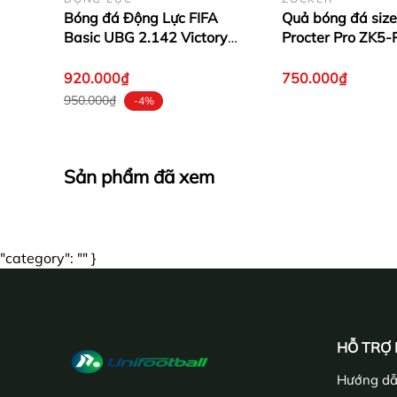
Bóng đá Động Lực FIFA
Quả bóng đá size
Basic UBG 2.142 Victory
Procter Pro ZK5
Size 5 Xanh
920.000₫
750.000₫
950.000₫
-4%
Sản phẩm đã xem
"category": "" }
HỖ TRỢ
Hướng dẫ