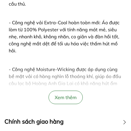
cầu thủ.
- Công nghệ vải Extra-Cool hoàn toàn mới: Áo được
làm từ 100% Polyester với tính năng mát mẻ, siêu
nhẹ, nhanh khô, không nhăn, co giãn và đàn hồi tốt,
công nghệ mắt dệt để tối ưu hóa việc thấm hút mồ
hôi.
- Công nghệ Moisture-Wicking được áp dụng cùng
bề mặt vải có hàng nghìn lỗ thoáng khí, giúp áo đấu
câu lạc bộ Hoàng Anh Gia Lai có khả năng hút ẩm
cao và bay hơi nhanh. Người mặc sẽ luôn cảm thấy
nhẹ nhàng và khô thoáng, hạn chế những mùi phát
Xem thêm
sinh trong quá trình vận động.
Chính sách giao hàng
- Form áo khỏe khoắn, tôn dáng người mặc, cổ tròn
thoải mái cách điệu với 2 phối màu matching với áo.