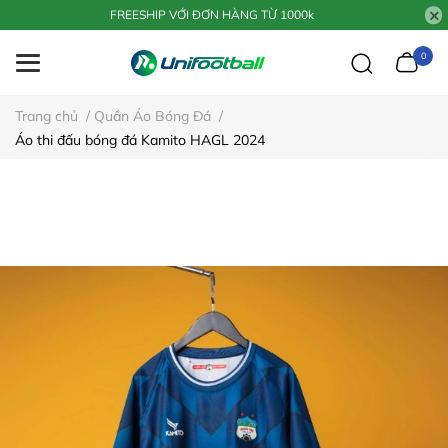
FREESHIP VỚI ĐƠN HÀNG TỪ 1000k
0
Trang chủ
/
Quần Áo Bóng Đá
/
Áo thi đấu bóng đá Kamito HAGL 2024