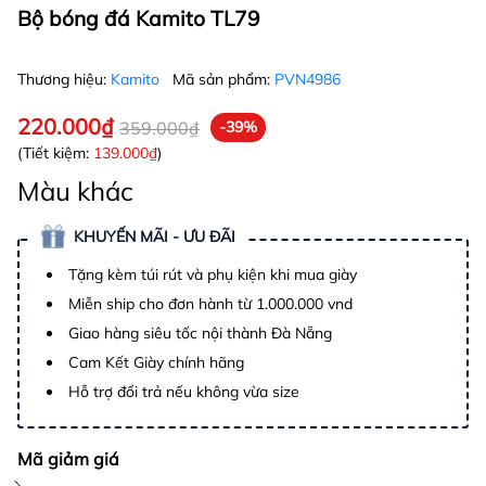
Bộ bóng đá Kamito TL79
Thương hiệu:
Kamito
Mã sản phẩm:
PVN4986
220.000₫
359.000₫
-39%
(Tiết kiệm:
139.000₫
)
Màu khác
KHUYẾN MÃI - ƯU ĐÃI
Tặng kèm túi rút và phụ kiện khi mua giày
Miễn ship cho đơn hành từ 1.000.000 vnd
Giao hàng siêu tốc nội thành Đà Nẵng
Cam Kết Giày chính hãng
Hỗ trợ đổi trả nếu không vừa size
Mã giảm giá