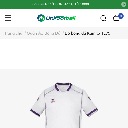
FREESHIP VỚI ĐƠN HÀNG TỪ 1000k
0
Trang chủ
/
Quần Áo Bóng Đá
/
Bộ bóng đá Kamito TL79