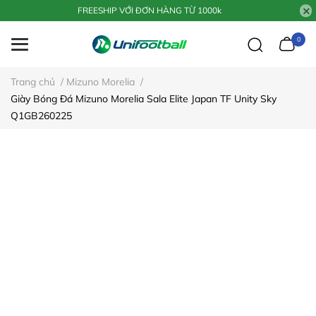
FREESHIP VỚI ĐƠN HÀNG TỪ 1000k
0
Trang chủ
/
Mizuno Morelia
/
Giày Bóng Đá Mizuno Morelia Sala Elite Japan TF Unity Sky
Q1GB260225