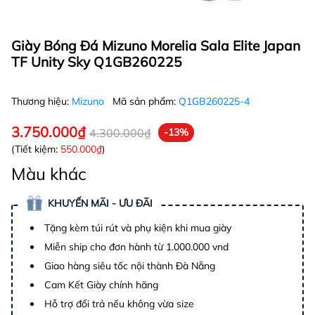
Giày Bóng Đá Mizuno Morelia Sala Elite Japan
TF Unity Sky Q1GB260225
Thương hiệu:
Mizuno
Mã sản phẩm:
Q1GB260225-4
3.750.000₫
4.300.000₫
-13%
(Tiết kiệm:
550.000₫
)
Màu khác
KHUYẾN MÃI - ƯU ĐÃI
Tặng kèm túi rút và phụ kiện khi mua giày
Miễn ship cho đơn hành từ 1.000.000 vnd
Giao hàng siêu tốc nội thành Đà Nẵng
Cam Kết Giày chính hãng
Hỗ trợ đổi trả nếu không vừa size