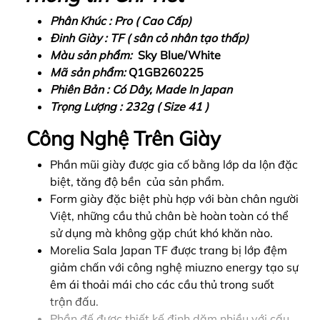
Phân Khúc : Pro ( Cao Cấp)
Đinh Giày : TF ( sân cỏ nhân tạo thấp)
Màu sản phẩm:
Sky Blue/White
Mã sản phẩm:
Q1GB260225
Phiên Bản : Có Dây, Made In Japan
Trọng Lượng : 232g ( Size 41 )
Công Nghệ Trên Giày
Phần mũi giày được gia cố bằng lớp da lộn đặc
biệt, tăng độ bền của sản phẩm.
Form giày đặc biệt phù hợp với bàn chân người
Việt, những cầu thủ chân bè hoàn toàn có thể
sử dụng mà không gặp chút khó khăn nào.
Morelia Sala Japan TF được trang bị lớp đệm
giảm chấn với công nghệ miuzno energy tạo sự
êm ái thoải mái cho các cầu thủ trong suốt
trận đấu.
Phần đế được thiết kế đinh dăm nhiều với cấu