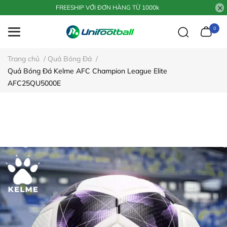
FREESHIP VỚI ĐƠN HÀNG TỪ 1000k
0
Trang chủ
/
Quả Bóng Đá
/
Quả Bóng Đá Kelme AFC Champion League Elite
AFC25QU5000E